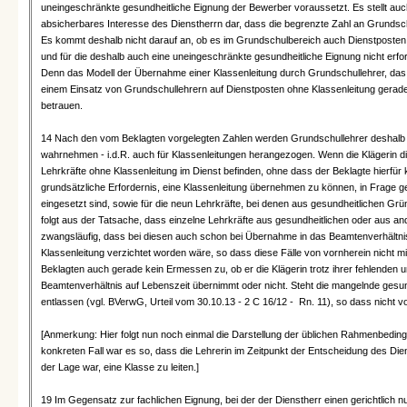
uneingeschränkte gesundheitliche Eignung der Bewerber voraussetzt. Es stellt auc
absicherbares Interesse des Dienstherrn dar, dass die begrenzte Zahl an Grundschu
Es kommt deshalb nicht darauf an, ob es im Grundschulbereich auch Dienstposten fü
und für die deshalb auch eine uneingeschränkte gesundheitliche Eignung nicht erford
Denn das Modell der Übernahme einer Klassenleitung durch Grundschullehrer, das 
einem Einsatz von Grundschullehrern auf Dienstposten ohne Klassenleitung gerade e
betrauen.
14 Nach den vom Beklagten vorgelegten Zahlen werden Grundschullehrer deshalb -
wahrnehmen - i.d.R. auch für Klassenleitungen herangezogen. Wenn die Klägerin die
Lehrkräfte ohne Klassenleitung im Dienst befinden, ohne dass der Beklagte hierf
grundsätzliche Erfordernis, eine Klassenleitung übernehmen zu können, in Frage gestel
eingesetzt sind, sowie für die neun Lehrkräfte, bei denen aus gesundheitlichen Grü
folgt aus der Tatsache, dass einzelne Lehrkräfte aus gesundheitlichen oder aus 
zwangsläufig, dass bei diesen auch schon bei Übernahme in das Beamtenverhältnis 
Klassenleitung verzichtet worden wäre, so dass diese Fälle von vornherein nicht mi
Beklagten auch gerade kein Ermessen zu, ob er die Klägerin trotz ihrer fehlenden
Beamtenverhältnis auf Lebenszeit übernimmt oder nicht. Steht die mangelnde gesun
entlassen (vgl. BVerwG, Urteil vom 30.10.13 - 2 C 16/12 - Rn. 11), so dass nicht
[Anmerkung: Hier folgt nun noch einmal die Darstellung der üblichen Rahmenbedingu
konkreten Fall war es so, dass die Lehrerin im Zeitpunkt der Entscheidung des Die
der Lage war, eine Klasse zu leiten.]
19 Im Gegensatz zur fachlichen Eignung, bei der der Dienstherr einen gerichtlich n