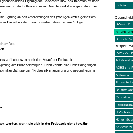
 gesundheitliche Eignung des Bewerbers bzw. des Beamten oft noch
Einleitung
in denen es um die Entlassung eines Beamten auf Probe geht, den man
e.
itliche Eignung an den Anforderungen des jeweiligen Amtes gemessen.
Gesundheitli
ann der Dienstherr durchaus vorsehen, dass zu dem Amt ganz
BVerwG 11.
Anforderung
Spezielle V
herr fest.
Beispiel: Pol
ten.
PDV 300 - Po
is auf Lebenszeit nach dem Ablauf der Probezeit:
Achillesseh
ängerung der Probezeit möglich. Dann könnte eine Entlassung folgen.
ADHS und Po
Maximilian Baßlsperger, "Probezeitverlängerung und gesundheitliche
Asthma und P
Bandscheibe
Brustimplant
Cannabis-K
Farbsehsch
 –
HIV-Infektio
Hörvermögen
en werden, wenn sie sich in der Probezeit nicht bewährt
Knieverletzu