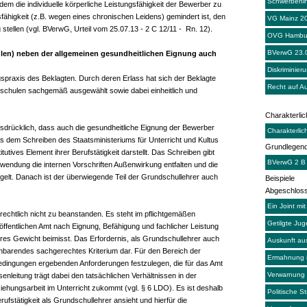
Schwerbehin
em die individuelle körperliche Leistungsfähigkeit der Bewerber zu
sfähigkeit (z.B. wegen eines chronischen Leidens) gemindert ist, den
VG Mainz 2
stellen (vgl. BVerwG, Urteil vom 25.07.13 - 2 C 12/11 - Rn. 12).
OVG Hambu
BVerwG 23.
ulen) neben der allgemeinen gesundheitlichen Eignung auch
Diskriminier
spraxis des Beklagten. Durch deren Erlass hat sich der Beklagte
Recht auf A
dschulen sachgemäß ausgewählt sowie dabei einheitlich und
Charakterli
ausdrücklich, dass auch die gesundheitliche Eignung der Bewerber
Charakterli
us dem Schreiben des Staatsministeriums für Unterricht und Kultus
Grundlegen
tives Element ihrer Berufstätigkeit darstellt. Das Schreiben gibt
BVerwG 2 B
wendung die internen Vorschriften Außenwirkung entfalten und die
gelt. Danach ist der überwiegende Teil der Grundschullehrer auch
Beispiele
Abgeschloss
Ein Joint mit
 rechtlich nicht zu beanstanden. Es steht im pflichtgemäßen
Getilgte Jug
fentlichen Amt nach Eignung, Befähigung und fachlicher Leistung
es Gewicht beimisst. Das Erfordernis, als Grundschullehrer auch
Auskunft au
reinbarendes sachgerechtes Kriterium dar. Für den Bereich der
Ermahnung i
edingungen ergebenden Anforderungen festzulegen, die für das Amt
Verwarnung m
nleitung trägt dabei den tatsächlichen Verhältnissen in der
ehungsarbeit im Unterricht zukommt (vgl. § 6 LDO). Es ist deshalb
Politische St
ufstätigkeit als Grundschullehrer ansieht und hierfür die