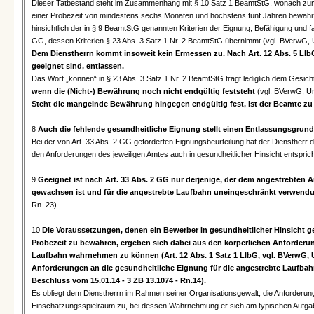
Dieser Tatbestand steht im Zusammenhang mit § 10 Satz 1 BeamtStG, wonach zum 
einer Probezeit von mindestens sechs Monaten und höchstens fünf Jahren bewährt h
hinsichtlich der in § 9 BeamtStG genannten Kriterien der Eignung, Befähigung und f
GG, dessen Kriterien § 23 Abs. 3 Satz 1 Nr. 2 BeamtStG übernimmt (vgl. BVerwG, U
Dem Dienstherrn kommt insoweit kein Ermessen zu. Nach Art. 12 Abs. 5 Llb
geeignet sind, entlassen.
Das Wort „können“ in § 23 Abs. 3 Satz 1 Nr. 2 BeamtStG trägt lediglich dem Gesi
wenn die (Nicht-) Bewährung noch nicht endgültig feststeht
(vgl. BVerwG, Urt
Steht die mangelnde Bewährung hingegen endgültig fest, ist der Beamte zu 
8
Auch die fehlende gesundheitliche Eignung stellt einen Entlassungsgrund
Bei der von Art. 33 Abs. 2 GG geforderten Eignungsbeurteilung hat der Dienstherr
den Anforderungen des jeweiligen Amtes auch in gesundheitlicher Hinsicht entsprich
9
Geeignet ist nach Art. 33 Abs. 2 GG nur derjenige, der dem angestrebten Am
gewachsen ist und für die angestrebte Laufbahn uneingeschränkt verwendu
Rn. 23).
10
Die Voraussetzungen, denen ein Bewerber in gesundheitlicher Hinsicht g
Probezeit zu bewähren, ergeben sich dabei aus den körperlichen Anforderun
Laufbahn wahrnehmen zu können (Art. 12 Abs. 1 Satz 1 LlbG, vgl. BVerwG, Urt
Anforderungen an die gesundheitliche Eignung für die angestrebte Laufbahn
Beschluss vom 15.01.14 - 3 ZB 13.1074 - Rn.14).
Es obliegt dem Dienstherrn im Rahmen seiner Organisationsgewalt, die Anforderunge
Einschätzungsspielraum zu, bei dessen Wahrnehmung er sich am typischen Aufgabe