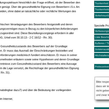
ilungsspielraum hinsichtlich der Frage eröffnet, ob der Bewerber den
Trunkenheit
 genügt. Über die gesundheitliche Eignung von Bewerbern i.S.v. Art.
Trunkenheits
eiden, ohne dabei an tatsächliche oder rechtliche Wertungen des
Verkehrsunfa
chischen Veranlagungen des Bewerbers festgestellt und deren
Spezielle P
stungsvermögen muss in Bezug zu den körperlichen Anforderungen
Verfassungs
zugeordnet sind. Diese Beurteilungsvorgänge erfordern in aller
Liste Besch
G, Urteil vom 30.10.13 - 2 C 16/12 - Rn. 30).
Äußeres / T
des Gesundheitszustands des Bewerbers auf der Grundlage
Juristenausb
len. Er muss das Ausmaß der Einschränkungen feststellen und
 Anforderungen medizinisch fundiert einschätzen. Er muss in seiner
Höchstalter
gsmethoden erläutern sowie seine Hypothesen und deren Grundlage
rkenntnisse zum Gesundheitszustand des Bewerbers eine Aussage
Probezeitve
in die Lage versetzt, die Rechtsfrage der gesundheitlichen Eignung
 Rn. 31).
Bitte respe
dass wir t
 unabdingbar dazu?) und über die Bedeutung der vorliegenden
nicht gebe
und zwar i
im Internet.