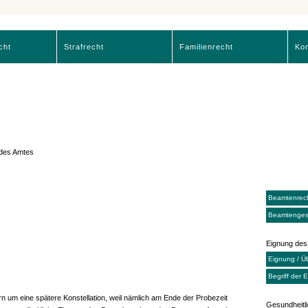
cht
Strafrecht
Familienrecht
Kon
 des Amtes
Beamtenrech
Beamtenges
Eignung de
Eignung / Üb
Begriff der 
n um eine spätere Konstellation, weil nämlich am Ende der Probezeit
Gesundheitl