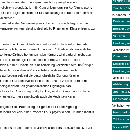
Vorstrafe v
h ein legitimes, durch entsprechende Eignungskriterien
llehrern grundsätzlich für Klassenleitungen zur Verfügung steht.
"Vorstrafe" 
r Lehrer gibt, die nicht für Klassenleitungen in Betracht kommen
laufendes Er
erlich ist.
Ermittlungsv
den geltenden Verwaltungsvorschriften zugrunde liegt, möchte
ntgegenwirken; sie sind deshalb i.d.R. mit einer Klassenleitung zu
Ermittlungsv
VGH BW 10.
Ermittlungs
 soweit sie keine Schulleitung oder andere besondere Aufgaben
sbezüglich darauf hinweist, dass sich 18 Lehrer als zusätzliche
Verhalten i
ür konkrete Gründe benennen habe können, wird dadurch nicht das
Offenbarung
lt. Gleiches gilt für die beiden Lehrkräfte, die in Teilzeit
Ermittlungs
nden auf den Einsatz als Klassenleitung verzichtet wird. Im Übrigen
anderen Gründen keine Klassenleitung wahrnehmen, nicht
Ermittlungsv
auf Lebenszeit auf die gesundheitliche Eignung für eine
Verhalten in
t dem der Klägerin vergleichbar sind. Diesbezüglich steht dem
Ablehnung U
 uneingeschränkten gesundheitlichen Eignung in das
dheitliche Bewährung endgültig fest, ist der Beamte auf Probe zu
Sport trotz 
 von einem Ermessennichtgebrauch die Rede sein kann.
Diensthandy 
Verhalten v
ngen für die Beurteilung der gesundheitlichen Eignung. Im
nstherrn bei Ablauf der Probezeit aus psychischen Gründen nicht in
Posts und Li
Tabledance
OVG Berlin:
ur eingeschränkt überprüfbaren Beurteilungsspielraum besitzt (vgl.