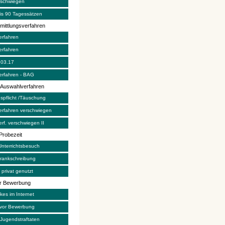
erschwiegen
bis 90 Tagessätzen
mittlungsverfahren
erfahren
erfahren
03.17
verfahren - BAG
m Auswahlverfahren
spflicht /Täuschung
verfahren verschwiegen
erf. verschwiegen II
 Probezeit
nterrichtsbesuch
Krankschreibung
privat genutzt
or Bewerbung
kes im Internet
 vor Bewerbung
 Jugendstraftaten