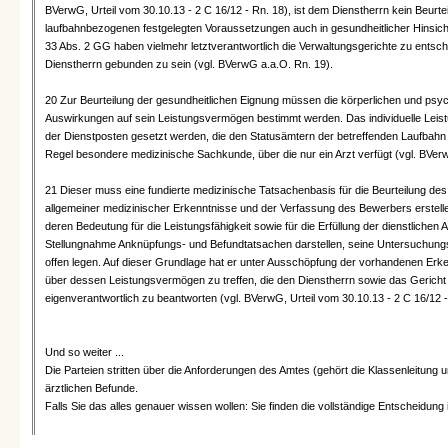
BVerwG, Urteil vom 30.10.13 - 2 C 16/12 - Rn. 18), ist dem Dienstherrn kein Beurte
laufbahnbezogenen festgelegten Voraussetzungen auch in gesundheitlicher Hinsicht
33 Abs. 2 GG haben vielmehr letztverantwortlich die Verwaltungsgerichte zu entsch
Dienstherrn gebunden zu sein (vgl. BVerwG a.a.O. Rn. 19).
20 Zur Beurteilung der gesundheitlichen Eignung müssen die körperlichen und psy
Auswirkungen auf sein Leistungsvermögen bestimmt werden. Das individuelle Lei
der Dienstposten gesetzt werden, die den Statusämtern der betreffenden Laufbahn 
Regel besondere medizinische Sachkunde, über die nur ein Arzt verfügt (vgl. BVerw
21 Dieser muss eine fundierte medizinische Tatsachenbasis für die Beurteilung 
allgemeiner medizinischer Erkenntnisse und der Verfassung des Bewerbers erstel
deren Bedeutung für die Leistungsfähigkeit sowie für die Erfüllung der dienstlichen
Stellungnahme Anknüpfungs- und Befundtatsachen darstellen, seine Untersuchun
offen legen. Auf dieser Grundlage hat er unter Ausschöpfung der vorhandenen E
über dessen Leistungsvermögen zu treffen, die den Dienstherrn sowie das Gericht 
eigenverantwortlich zu beantworten (vgl. BVerwG, Urteil vom 30.10.13 - 2 C 16/12 -
Und so weiter ...
Die Parteien stritten über die Anforderungen des Amtes (gehört die Klassenleitung
ärztlichen Befunde.
Falls Sie das alles genauer wissen wollen: Sie finden die vollständige Entscheidung 