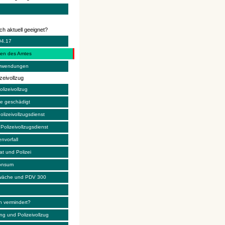
ch aktuell geeignet?
04.17
en des Amtes
erwendungen
izeivollzug
lizeivollzug
ne geschädigt
lizeivollzugsdienst
olizeivollzugsdienst
nvorfall
at und Polizei
onsum
wäche und PDV 300
n
 vermindert?
ng und Polizeivollzug