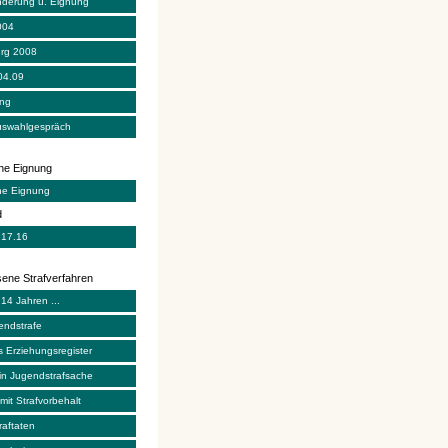
derung u. Eignung
004
rg 2008
04.09
ung
uswahlgespräch
che Eignung
che Eignung
d
 17.16
ene Strafverfahren
 14 Jahren ...
endstrafe
s Erziehungsregister
n Jugendstrafsache
it Strafvorbehalt
raftaten