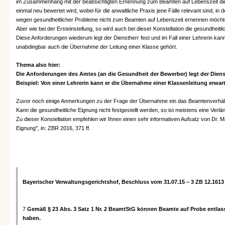
im Zusammenhang mit der beabsichtigten Ernennung zum Beamten auf Lebenszeit die
einmal neu bewertet wird, wobei für die anwaltliche Praxis jene Fälle relevant sind, 
wegen gesundheitlicher Probleme nicht zum Beamten auf Lebenszeit ernennen möcht
Aber wie bei der Ersteinstellung, so wird auch bei dieser Konstellation die gesundhe
Diese Anforderungen wiederum legt der Dienstherr fest und im Fall einer Lehrerin k
unabdingbar auch die Übernahme der Leitung einer Klasse gehört.
Thema also hier:
Die Anforderungen des Amtes (an die Gesundheit der Bewerber) legt der Dienst
Beispiel: Von einer Lehrerin kann er die Übernahme einer Klassenleitung erwar
Zuvor noch einige Anmerkungen zu der Frage der Übernahme ein das Beamtenverhältn
Kann die gesundheitliche Eignung nicht festgestellt werden, so ist meistens eine Verl
Zu dieser Konstellation empfehlen wir Ihnen einen sehr informativen Aufsatz von Dr. 
Eignung", in: ZBR 2016, 371 ff.
Bayerischer Verwaltungsgerichtshof, Beschluss vom 31.07.15 – 3 ZB 12.1613
7
Gemäß § 23 Abs. 3 Satz 1 Nr. 2 BeamtStG können Beamte auf Probe entlass
haben.