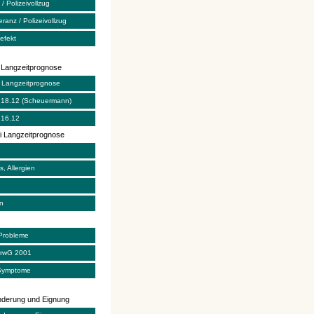
/ Polizeivollzug
eranz / Polizeivollzug
efekt
 Langzeitprognose
 Langzeitprognose
 18.12 (Scheuermann)
 16.12
i Langzeitprognose
s, Allergien
n
Probleme
erwG 2001
 Symptome
derung und Eignung