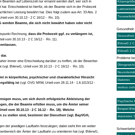
Beamten auf Lebenszeit nur ernannt werden darf, wer sich in
Körpergröße 
at. Entscheidend ist hierfür, ob der Beamte sich in der Probezeit
Laktoseintol
achlichen Leistung bewährt hat. Dies folgt zudem aus Art. 33 Abs. 2
Trommelfelld
rteil vom 30.10.13 - 2 C 16/12 - Rn. 10).
G werden Beamte, die sich nicht bewährt haben oder nicht
Gesundheit:
chtspunkt Rechnung,
dass die Probezeit ggf. zu verlängern ist,
Gesundheit:
eil vom 30.10.13 - 2 C 16/12 - Rn. 11).
BVerwG 2 C
entlassen.
BVerwG 2 C
 dar.
Probleme be
 daher immer eine Entscheidung darüber zu treffen, ob der Bewerber
Übergewicht
t (vgl. BVerwG, Urteil vom 30.10.13 - 2 C 16/12 - Rn. 10).
Neurodermiti
t in körperlicher, psychischer und charakterlicher Hinsicht
Diabetes
ngsfähig ist
(vgl. OVG NRW, Urteil vom 28.11.14 - 1 A 1013/12 -
morbus croh
enügen muss, um sich durch erfolgreiche Ableistung der
Psychische 
gen, die der Beamte erfüllen muss, um die Ämter seiner
Beispiel BV
eil vom 30.10.13 - 2 C 16.12 - Rn. 18). Welche
 zu stellen sind, bestimmt der Dienstherr (vgl. BayVGH,
depressive
n der jeweiligen Laufbahn festzulegen; dabei steht ihm ein weiter
Schwerbehin
nbereich der Ämter der Laufbahn zu orientieren hat (vgl. BVerwG,