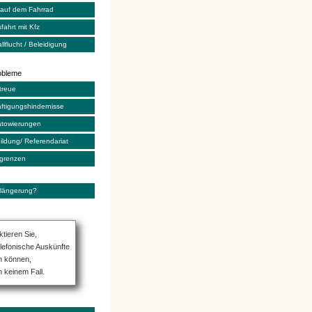
 auf dem Fahrrad
fahrt mit Kfz
llflucht / Beleidigung
robleme
treue
äftigungshindernisse
ätowierungen
ildung/ Referendariat
sgrenzen
rlängerung?
ktieren Sie,
elefonische Auskünfte
n können,
n keinem Fall.