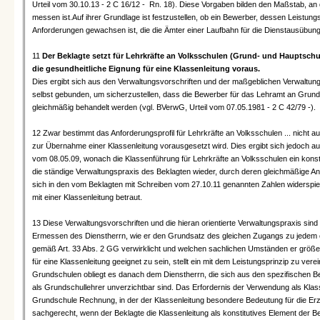
Urteil vom 30.10.13 - 2 C 16/12 - Rn. 18). Diese Vorgaben bilden den Maßstab, an d
messen ist.Auf ihrer Grundlage ist festzustellen, ob ein Bewerber, dessen Leistung
Anforderungen gewachsen ist, die die Ämter einer Laufbahn für die Dienstausübung 
11
Der Beklagte setzt für Lehrkräfte an Volksschulen (Grund- und Hauptsch
die gesundheitliche Eignung für eine Klassenleitung voraus.
Dies ergibt sich aus den Verwaltungsvorschriften und der maßgeblichen Verwaltung
selbst gebunden, um sicherzustellen, dass die Bewerber für das Lehramt an Grun
gleichmäßig behandelt werden (vgl. BVerwG, Urteil vom 07.05.1981 - 2 C 42/79 -).
12 Zwar bestimmt das Anforderungsprofil für Lehrkräfte an Volksschulen ... nicht 
zur Übernahme einer Klassenleitung vorausgesetzt wird. Dies ergibt sich jedoch a
vom 08.05.09, wonach die Klassenführung für Lehrkräfte an Volksschulen ein konstitu
die ständige Verwaltungspraxis des Beklagten wieder, durch deren gleichmäßige An
sich in den vom Beklagten mit Schreiben vom 27.10.11 genannten Zahlen widerspie
mit einer Klassenleitung betraut.
13 Diese Verwaltungsvorschriften und die hieran orientierte Verwaltungspraxis sind
Ermessen des Dienstherrn, wie er den Grundsatz des gleichen Zugangs zu jedem öf
gemäß Art. 33 Abs. 2 GG verwirklicht und welchen sachlichen Umständen er größer
für eine Klassenleitung geeignet zu sein, stellt ein mit dem Leistungsprinzip zu ve
Grundschulen obliegt es danach dem Dienstherrn, die sich aus den spezifischen B
als Grundschullehrer unverzichtbar sind. Das Erfordernis der Verwendung als Klasse
Grundschule Rechnung, in der der Klassenleitung besondere Bedeutung für die Erzi
sachgerecht, wenn der Beklagte die Klassenleitung als konstitutives Element der Ber