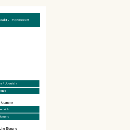
takt / Impressum
t / Übersicht
etze
s Beamten
ersicht
Eignung
iche Eignung